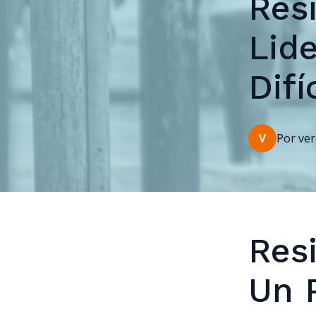
Resi
Lid
Difí
Por
ver
Resi
Un P