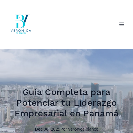
Guía Completa para
Potenciar tu Liderazgo
Empresarial en Panamá
Dec 06, 2025
Por
veronica
blanco