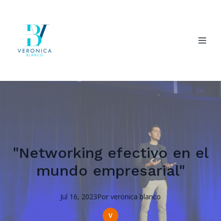
"Networking efectivo en el
mundo empresarial"
Jul 16, 2023
Por
veronica
blanco