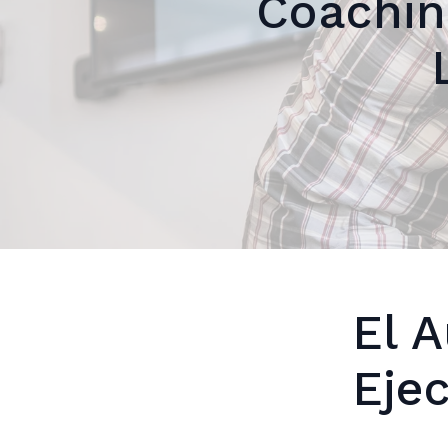
Coachin
El 
Eje