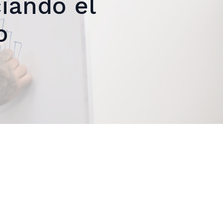
iando el
o